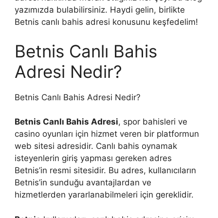
yazımızda bulabilirsiniz. Haydi gelin, birlikte
Betnis canlı bahis adresi konusunu keşfedelim!
Betnis Canlı Bahis
Adresi Nedir?
Betnis Canlı Bahis Adresi Nedir?
Betnis Canlı Bahis Adresi
, spor bahisleri ve
casino oyunları için hizmet veren bir platformun
web sitesi adresidir. Canlı bahis oynamak
isteyenlerin giriş yapması gereken adres
Betnis’in resmi sitesidir. Bu adres, kullanıcıların
Betnis’in sunduğu avantajlardan ve
hizmetlerden yararlanabilmeleri için gereklidir.