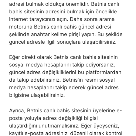
adresi bulmak oldukça önemlidir. Betnis canlı
bahis sitesinin adresini bulmak için öncelikle
internet tarayıcınızı açın. Daha sonra arama
motoruna Betnis canlı bahis güncel adresi
şeklinde anahtar kelime girişi yapın. Bu şekilde
güncel adresle ilgili sonuçlara ulaşabilirsiniz.
Eğer direkt olarak Betnis canlı bahis sitesinin
sosyal medya hesaplarını takip ediyorsanız,
güncel adres değişikliklerini bu platformlardan
da takip edebilirsiniz. Betnis’in resmi sosyal
medya hesaplarını takip ederek güncel adres
bilgisine ulaşabilirsiniz.
Ayrıca, Betnis canlı bahis sitesinin üyelerine e-
posta yoluyla adres değişikliği bilgisi
ulaştırdığını unutmamalısınız. Eğer üyeyseniz,
kayıtlı e-posta adresinizi düzenli olarak kontrol