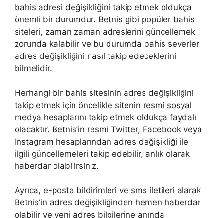
bahis adresi değişikliğini takip etmek oldukça
önemli bir durumdur. Betnis gibi popüler bahis
siteleri, zaman zaman adreslerini güncellemek
zorunda kalabilir ve bu durumda bahis severler
adres değişikliğini nasıl takip edeceklerini
bilmelidir.
Herhangi bir bahis sitesinin adres değişikliğini
takip etmek için öncelikle sitenin resmi sosyal
medya hesaplarını takip etmek oldukça faydalı
olacaktır. Betnis’in resmi Twitter, Facebook veya
Instagram hesaplarından adres değişikliği ile
ilgili güncellemeleri takip edebilir, anlık olarak
haberdar olabilirsiniz.
Ayrıca, e-posta bildirimleri ve sms iletileri alarak
Betnis’in adres değişikliğinden hemen haberdar
olabilir ve yeni adres bilgilerine anında