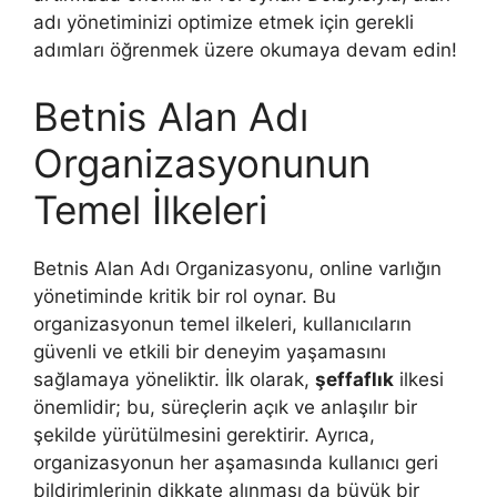
adı yönetiminizi optimize etmek için gerekli
adımları öğrenmek üzere okumaya devam edin!
Betnis Alan Adı
Organizasyonunun
Temel İlkeleri
Betnis Alan Adı Organizasyonu, online varlığın
yönetiminde kritik bir rol oynar. Bu
organizasyonun temel ilkeleri, kullanıcıların
güvenli ve etkili bir deneyim yaşamasını
sağlamaya yöneliktir. İlk olarak,
şeffaflık
ilkesi
önemlidir; bu, süreçlerin açık ve anlaşılır bir
şekilde yürütülmesini gerektirir. Ayrıca,
organizasyonun her aşamasında kullanıcı geri
bildirimlerinin dikkate alınması da büyük bir