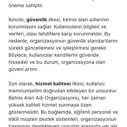
öneme sahiptir.
İkincisi,
güvenlik
ilkesi, betnis alan adlarının
korunmasını sağlar. Kullanıcıların bilgileri ve
verileri, olası tehditlere karşı korunmalıdır. Bu
nedenle, organizasyonun güvenlik standartlarını
sürekli güncellemesi ve iyileştirmesi gerekir.
Böylece, kullanıcılar kendilerini güvende
hisseder ve bu durum, organizasyona olan
güveni artırır.
Son olarak,
hizmet kalitesi
ilkesi, kullanıcı
memnuniyetini doğrudan etkileyen bir unsurdur.
Betnis Alan Adı Organizasyonu, her zaman
yüksek kaliteli hizmet sunmaya özen
göstermelidir. Bu bağlamda, eğitimli personel ve
etkili müşteri destek sistemleri, organizasyonun
başarısını destekleyen unsurlar arasında yer alır.