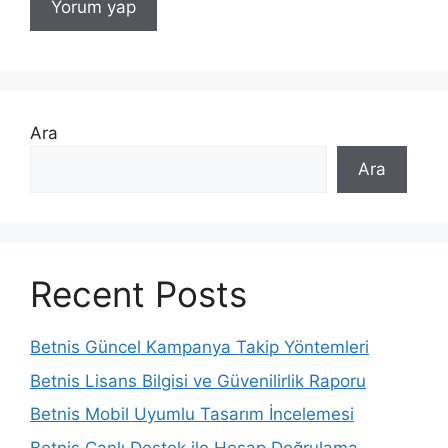
Ara
Ara
Recent Posts
Betnis Güncel Kampanya Takip Yöntemleri
Betnis Lisans Bilgisi ve Güvenilirlik Raporu
Betnis Mobil Uyumlu Tasarım İncelemesi
Betnis Canlı Destek ile Hesap Doğrulama