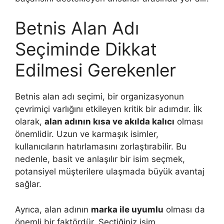
Betnis Alan Adı
Seçiminde Dikkat
Edilmesi Gerekenler
Betnis alan adı seçimi, bir organizasyonun
çevrimiçi varlığını etkileyen kritik bir adımdır. İlk
olarak,
alan adının kısa ve akılda kalıcı
olması
önemlidir. Uzun ve karmaşık isimler,
kullanıcıların hatırlamasını zorlaştırabilir. Bu
nedenle, basit ve anlaşılır bir isim seçmek,
potansiyel müşterilere ulaşmada büyük avantaj
sağlar.
Ayrıca, alan adının
marka ile uyumlu
olması da
önemli bir faktördür. Seçtiğiniz isim,