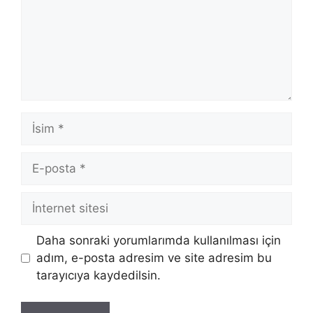
İsim
E-
posta
İnternet
sitesi
Daha sonraki yorumlarımda kullanılması için
adım, e-posta adresim ve site adresim bu
tarayıcıya kaydedilsin.