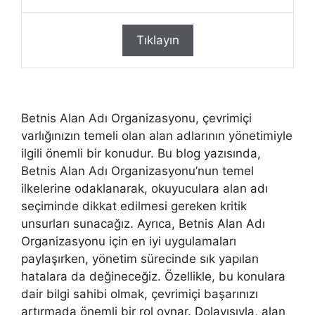
Tıklayın
Betnis Alan Adı Organizasyonu, çevrimiçi
varlığınızın temeli olan alan adlarının yönetimiyle
ilgili önemli bir konudur. Bu blog yazısında,
Betnis Alan Adı Organizasyonu’nun temel
ilkelerine odaklanarak, okuyuculara alan adı
seçiminde dikkat edilmesi gereken kritik
unsurları sunacağız. Ayrıca, Betnis Alan Adı
Organizasyonu için en iyi uygulamaları
paylaşırken, yönetim sürecinde sık yapılan
hatalara da değineceğiz. Özellikle, bu konulara
dair bilgi sahibi olmak, çevrimiçi başarınızı
artırmada önemli bir rol oynar. Dolayısıyla, alan