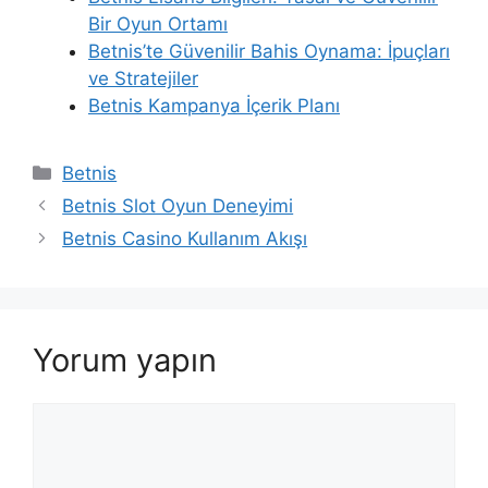
Bir Oyun Ortamı
Betnis’te Güvenilir Bahis Oynama: İpuçları
ve Stratejiler
Betnis Kampanya İçerik Planı
Kategoriler
Betnis
Betnis Slot Oyun Deneyimi
Betnis Casino Kullanım Akışı
Yorum yapın
Yorum