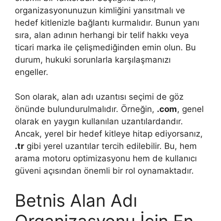
organizasyonunuzun kimliğini yansıtmalı ve
hedef kitlenizle bağlantı kurmalıdır. Bunun yanı
sıra, alan adının herhangi bir telif hakkı veya
ticari marka ile çelişmediğinden emin olun. Bu
durum, hukuki sorunlarla karşılaşmanızı
engeller.
Son olarak, alan adı uzantısı seçimi de göz
önünde bulundurulmalıdır. Örneğin,
.com
, genel
olarak en yaygın kullanılan uzantılardandır.
Ancak, yerel bir hedef kitleye hitap ediyorsanız,
.tr
gibi yerel uzantılar tercih edilebilir. Bu, hem
arama motoru optimizasyonu hem de kullanıcı
güveni açısından önemli bir rol oynamaktadır.
Betnis Alan Adı
Organizasyonu İçin En