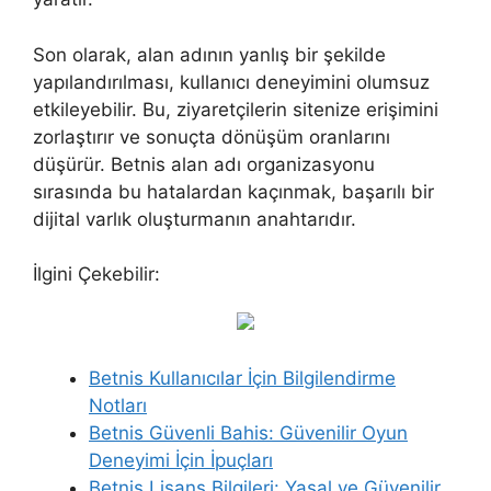
Son olarak, alan adının yanlış bir şekilde
yapılandırılması, kullanıcı deneyimini olumsuz
etkileyebilir. Bu, ziyaretçilerin sitenize erişimini
zorlaştırır ve sonuçta dönüşüm oranlarını
düşürür. Betnis alan adı organizasyonu
sırasında bu hatalardan kaçınmak, başarılı bir
dijital varlık oluşturmanın anahtarıdır.
İlgini Çekebilir:
Betnis Kullanıcılar İçin Bilgilendirme
Notları
Betnis Güvenli Bahis: Güvenilir Oyun
Deneyimi İçin İpuçları
Betnis Lisans Bilgileri: Yasal ve Güvenilir