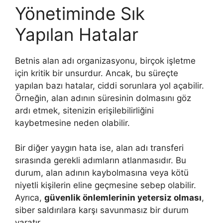
Yönetiminde Sık
Yapılan Hatalar
Betnis alan adı organizasyonu, birçok işletme
için kritik bir unsurdur. Ancak, bu süreçte
yapılan bazı hatalar, ciddi sorunlara yol açabilir.
Örneğin, alan adının süresinin dolmasını göz
ardı etmek, sitenizin erişilebilirliğini
kaybetmesine neden olabilir.
Bir diğer yaygın hata ise, alan adı transferi
sırasında gerekli adımların atlanmasıdır. Bu
durum, alan adının kaybolmasına veya kötü
niyetli kişilerin eline geçmesine sebep olabilir.
Ayrıca,
güvenlik önlemlerinin yetersiz olması
,
siber saldırılara karşı savunmasız bir durum
yaratır.