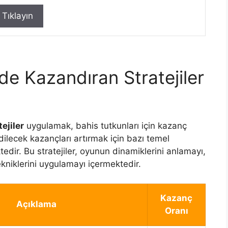
Tıklayın
de Kazandıran Stratejiler
ejiler
uygulamak, bahis tutkunları için kazanç
ilecek kazançları artırmak için bazı temel
tedir. Bu stratejiler, oyunun dinamiklerini anlamayı,
 tekniklerini uygulamayı içermektedir.
Kazanç
Açıklama
Oranı