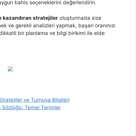
 uygun bahis seçeneklerini değerlendirin.
 kazandıran stratejiler
oluşturmada size
ek ve gerekli analizleri yapmak, başarı oranınızı
ikkatli bir planlama ve bilgi birikimi ile elde
ratejiler ve Turnuva Bilgileri
is Sözlüğü: Temel Terimler