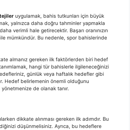
ejiler
uygulamak, bahis tutkunları için büyük
lmak, yalnızca daha doğru tahminler yapmakla
aha verimli hale getirecektir. Başarı oranınızın
ası ile mümkündür. Bu nedenle, spor bahislerinde
kate almanız gereken ilk faktörlerden biri hedef
 tanımlamak, hangi tür bahislerle ilgileneceğinizi
defleriniz, günlük veya haftalık hedefler gibi
ir. Hedef belirlemenin önemli olduğunu
ı yönetmenize de olanak tanır.
ularken dikkate alınması gereken ilk adımdır. Bu
iğinizi düşünmelisiniz. Ayrıca, bu hedeflere