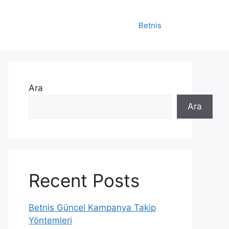
Betnis
Ara
Ara
Recent Posts
Betnis Güncel Kampanya Takip
Yöntemleri