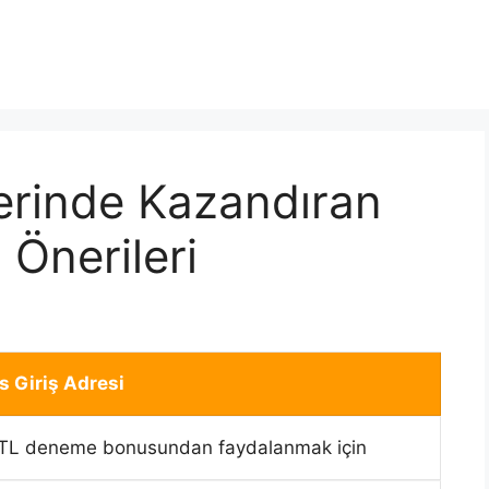
erinde Kazandıran
s Önerileri
s Giriş Adresi
00 TL deneme bonusundan faydalanmak için