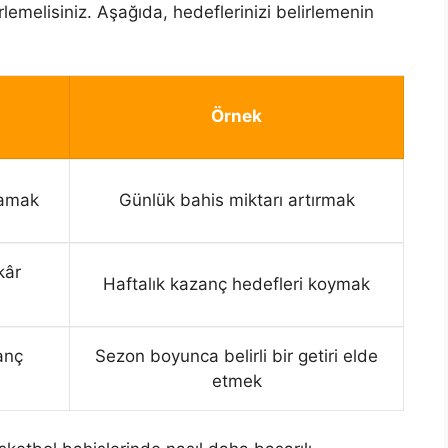
lemelisiniz. Aşağıda, hedeflerinizi belirlemenin
Örnek
lamak
Günlük bahis miktarı artırmak
kâr
Haftalık kazanç hedefleri koymak
anç
Sezon boyunca belirli bir getiri elde
etmek