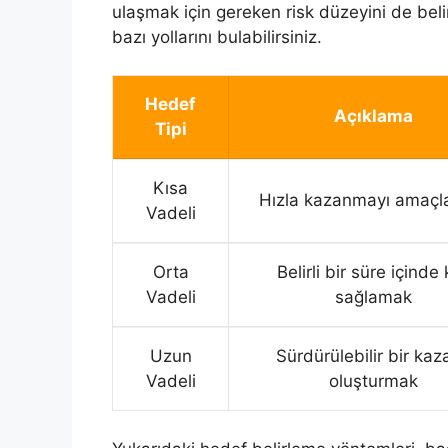
ulaşmak için gereken risk düzeyini de belir
bazı yollarını bulabilirsiniz.
Hedef
Açıklama
Tipi
Kısa
Hızla kazanmayı amaç
Vadeli
Orta
Belirli bir süre içinde 
Vadeli
sağlamak
Uzun
Sürdürülebilir bir kaz
Vadeli
oluşturmak